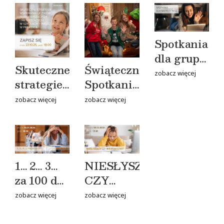
Spotkania
dla grupy
Skuteczne
Świąteczne
nastoletniej
zobacz więcej
strategie
Spotkanie
wspierania
Fundacji
zobacz więcej
zobacz więcej
uczniów
Profesora
słabosłyszących
Skarżyńskiego
i
SŁYSZĘ
niesłyszących
już za
1… 2… 3…
NIESŁYSZĄCY
w
nami!
za 100 dni
CZY
szkołach
matury!
NIEWIDOCZNY?
zobacz więcej
zobacz więcej
– inkluzja
w