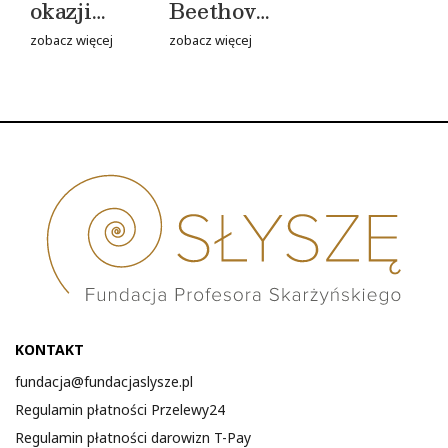
okazji
Beethovena”
Dnia
–
zobacz więcej
zobacz więcej
Dziecka –
poruszający
wygraj
musical, z
wyjątkowe
udziałem
zestawy
naszych
prezentowe!
podopiecznych
KONTAKT
fundacja@fundacjaslysze.pl
Regulamin płatności Przelewy24
Regulamin płatności darowizn T-Pay