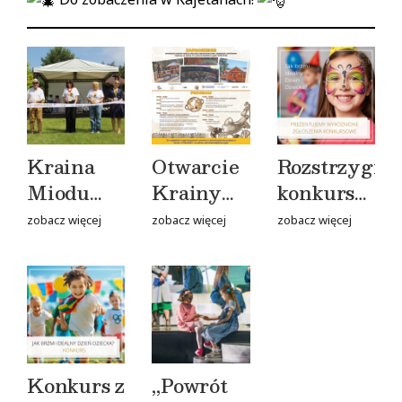
Kraina
Otwarcie
Rozstrzygnię
Miodu
Krainy
konkursu
APILAND
Miodu
„Jak
zobacz więcej
zobacz więcej
zobacz więcej
w
APILAND
brzmi
Kajetanach
w
idealny
oficjalnie
Kajetanach
Dzień
otwarta
Dziecka?”
Konkurs z
„Powrót