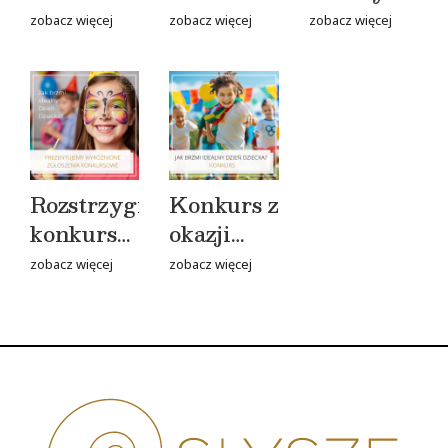
APILAND
konkursu
Miodu
zobacz więcej
zobacz więcej
zobacz więcej
w
Mazowiecka
APILAND
Kajetanach
Lady D.
w
oficjalnie
Kajetanach
otwarta
Rozstrzygnięcie
Konkurs z
konkursu
okazji
„Jak
Dnia
zobacz więcej
zobacz więcej
brzmi
Dziecka –
idealny
wygraj
Dzień
wyjątkowe
Dziecka?”
zestawy
prezentowe!