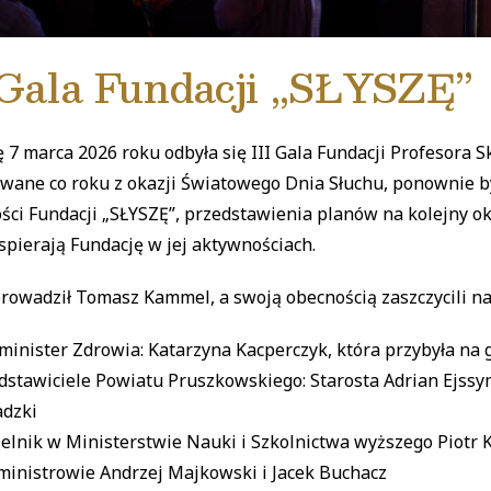
 Gala Fundacji „SŁYSZĘ”
 7 marca 2026 roku odbyła się III Gala Fundacji Profesora 
wane co roku z okazji Światowego Dnia Słuchu, ponownie 
ości Fundacji „SŁYSZĘ”, przedstawienia planów na kolejny o
spierają Fundację w jej aktywnościach.
rowadził Tomasz Kammel, a swoją obecnością zaszczycili nas
minister Zdrowia: Katarzyna Kacperczyk, która przybyła na 
dstawiciele Powiatu Pruszkowskiego: Starosta Adrian Ejssy
adzki
elnik w Ministerstwie Nauki i Szkolnictwa wyższego Piotr 
 ministrowie Andrzej Majkowski i Jacek Buchacz