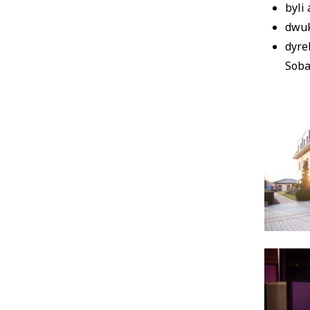
byli
dwuk
dyre
Soba