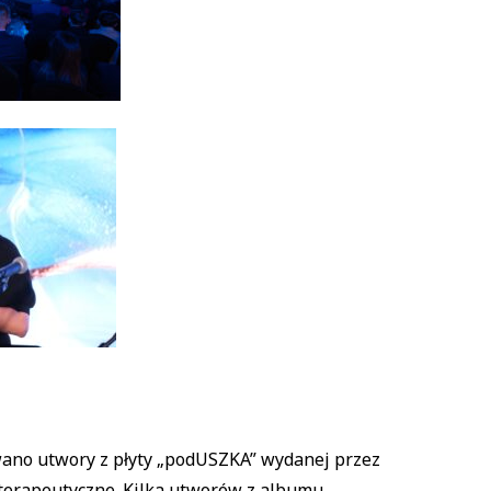
wano utwory z płyty „podUSZKA” wydanej przez
ykoterapeutyczne. Kilka utworów z albumu