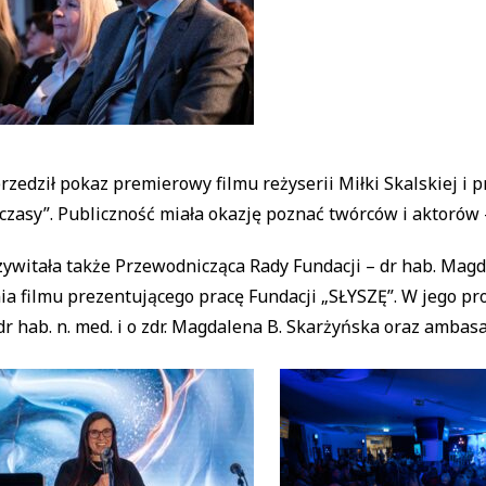
rzedził pokaz premierowy filmu reżyserii Miłki Skalskiej i pr
czasy”. Publiczność miała okazję poznać twórców i aktoró
zywitała także Przewodnicząca Rady Fundacji – dr hab. Magd
ia filmu prezentującego pracę Fundacji „SŁYSZĘ”. W jego pro
 dr hab. n. med. i o zdr. Magdalena B. Skarżyńska oraz amba