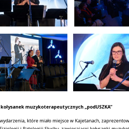
 kołysanek muzykoterapeutycznych „podUSZKA”
wydarzenia, które miało miejsce w Kajetanach, zaprezento
 Fizjologii i Patologiii Słuchu, zawierającej kołysanki muz