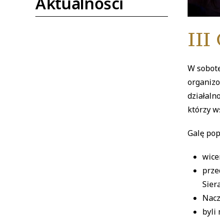
Aktualności
III
W sobotę
organizo
działaln
którzy w
Galę pop
wice
prze
Sier
Nacz
byli