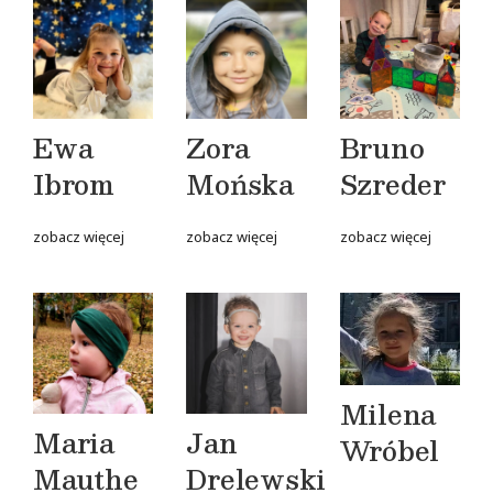
Ewa
Zora
Bruno
Ibrom
Mońska
Szreder
zobacz więcej
zobacz więcej
zobacz więcej
Milena
Maria
Jan
Wróbel
Mauthe
Drelewski