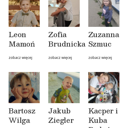
Leon
Zofia
Zuzanna
Mamoń
Brudnicka
Szmuc
zobacz więcej
zobacz więcej
zobacz więcej
Bartosz
Jakub
Kacper i
Wilga
Ziegler
Kuba