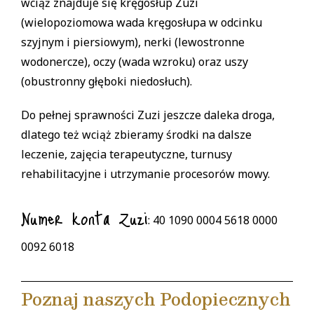
wciąż znajduje się kręgosłup Zuzi
(wielopoziomowa wada kręgosłupa w odcinku
szyjnym i piersiowym), nerki (lewostronne
wodonercze), oczy (wada wzroku) oraz uszy
(obustronny głęboki niedosłuch).
Do pełnej sprawności Zuzi jeszcze daleka droga,
dlatego też wciąż zbieramy środki na dalsze
leczenie, zajęcia terapeutyczne, turnusy
rehabilitacyjne i utrzymanie procesorów mowy.
Numer konta Zuzi
: 40 1090 0004 5618 0000
0092 6018
Poznaj naszych Podopiecznych