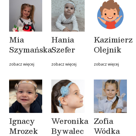
Mia
Hania
Kazimierz
Szymańska
Szefer
Olejnik
zobacz więcej
zobacz więcej
zobacz więcej
Ignacy
Weronika
Zofia
Mrozek
Bywalec
Wódka