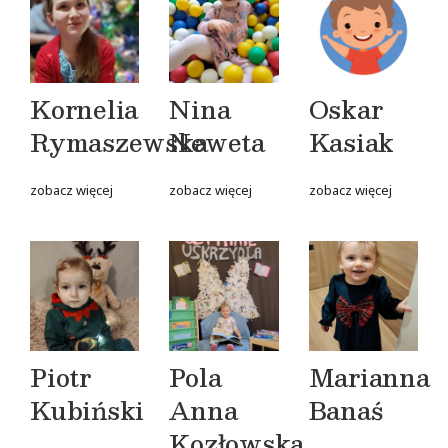
Kornelia
Nina
Oskar
Rymaszewska
Neweta
Kasiak
zobacz więcej
zobacz więcej
zobacz więcej
Piotr
Pola
Marianna
Kubiński
Anna
Banaś
Kozłowska