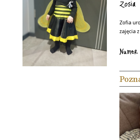
Zosia
Zofia ur
zajęcia 
Numer
Pozn