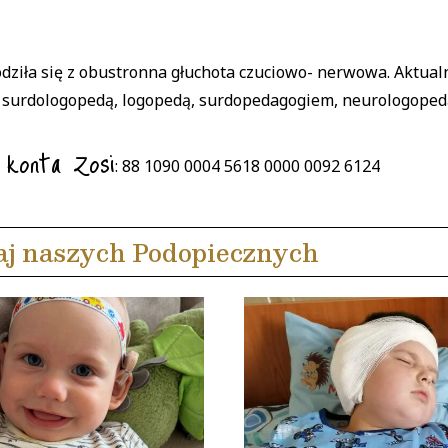
odziła się z obustronna głuchota czuciowo- nerwowa. Aktual
z surdologopedą, logopedą, surdopedagogiem, neurologoped
 konta Zosi
: 88 1090 0004 5618 0000 0092 6124
aj naszych Podopiecznych