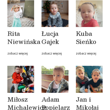
Rita
Łucja
Kuba
Niewińska
Gajek
Sieńko
zobacz więcej
zobacz więcej
zobacz więcej
Miłosz
Adam
Jan i
Michalewicz
Popielarz
Mikołaj