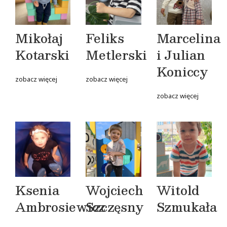
Mikołaj
Feliks
Marcelina
Kotarski
Metlerski
i Julian
Koniccy
zobacz więcej
zobacz więcej
zobacz więcej
Ksenia
Wojciech
Witold
Ambrosiewicz
Szczęsny
Szmukała