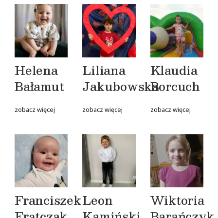
Helena
Liliana
Klaudia
Bałamut
Jakubowska
Borcuch
zobacz więcej
zobacz więcej
zobacz więcej
Franciszek
Leon
Wiktoria
Frątczak
Kamiński
Barańczyk