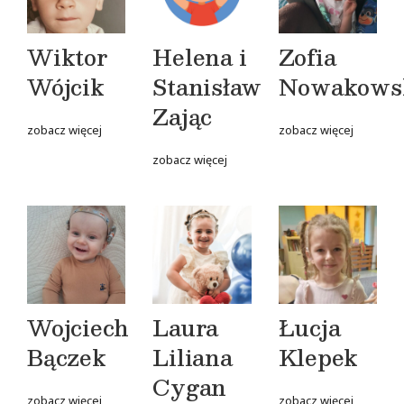
Wiktor
Helena i
Zofia
Wójcik
Stanisław
Nowakows
Zając
zobacz więcej
zobacz więcej
zobacz więcej
Wojciech
Laura
Łucja
Bączek
Liliana
Klepek
Cygan
zobacz więcej
zobacz więcej