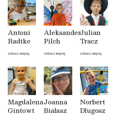
Antoni
Aleksander
Julian
Radtke
Pilch
Tracz
zobacz więcej
zobacz więcej
zobacz więcej
Magdalena
Joanna
Norbert
Gintowt
Białasz
Długosz