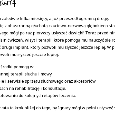
926174
 zaledwie kilka miesięcy, a już przeszedł ogromną drogę.
się z obustronną głuchotą czuciowo-nerwową głębokiego sto
ego mógł po raz pierwszy usłyszeć dźwięki! Teraz przed n
dzin ćwiczeń, wizyt i terapii, które pomogą mu nauczyć się 
 drugi implant, który pozwoli mu słyszeć jeszcze lepiej. W 
zwoli mu słyszeć jeszcze lepiej.
 środki pomogą w:
nnej terapii słuchu i mowy,
e i serwisie sprzętu słuchowego oraz akcesoriów,
ach na rehabilitację i konsultacje,
otowaniu do kolejnych etapów leczenia.
łata to krok bliżej do tego, by Ignacy mógł w pełni usłysze