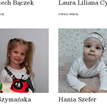
iech Bączek
Laura Liliana C
cej
zobacz więcej
Szymańska
Hania Szefer