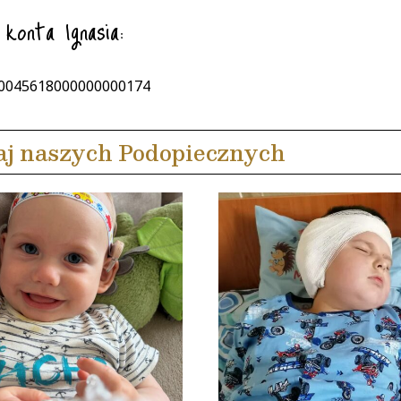
konta Ignasia:
0045618000000000174
aj naszych Podopiecznych