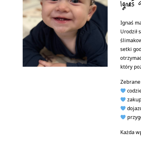
Ignaś
Ignaś ma
Urodził 
ślimakow
setki go
otrzymać
który po
Zebrane
codzie
zakupi
dojazd
przyg
Każda wp