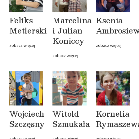
Feliks
Marcelina
Ksenia
Metlerski
i Julian
Ambrosiew
Koniccy
zobacz więcej
zobacz więcej
zobacz więcej
Wojciech
Witold
Kornelia
Szczęsny
Szmukała
Rymaszew
zobacz więcej
zobacz więcej
zobacz więcej