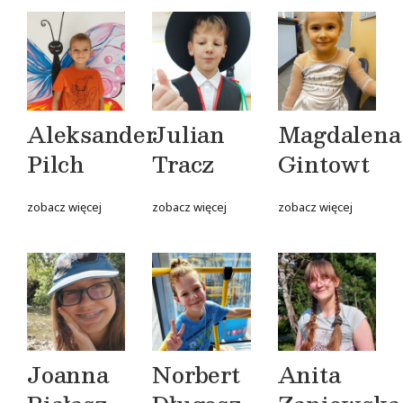
Aleksander
Julian
Magdalena
Pilch
Tracz
Gintowt
zobacz więcej
zobacz więcej
zobacz więcej
Joanna
Norbert
Anita