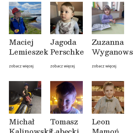
Maciej
Jagoda
Zuzanna
Lemieszek
Perschke
Wyganows
zobacz więcej
zobacz więcej
zobacz więcej
Michał
Tomasz
Leon
Kalinowski
Łabęcki
Mamoń